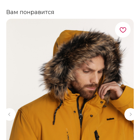
Вам понравится
Бесплатная примерка
Бесплатная доставка
у вас дома
по всей России
Оплата только после
Бесплатный возврат
примерки
в течение 14 дней
Позвони нам
и получи
СКИДКУ -10%
+7 (499) 226-27-69