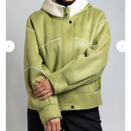
Бесплатная примерка
Бесплатная доставка
у вас дома
по всей России
Оплата только после
Бесплатный возврат
примерки
в течение 14 дней
Позвони нам
и получи
СКИДКУ -10%
+7 (499) 226-27-69