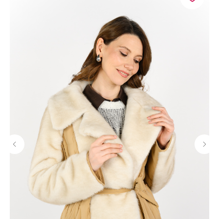
Бесплатная примерка
Бесплатная доставка
у вас дома
по всей России
Оплата только после
Бесплатный возврат
примерки
в течение 14 дней
Позвони нам
и получи
СКИДКУ -10%
+7 (499) 226-27-69