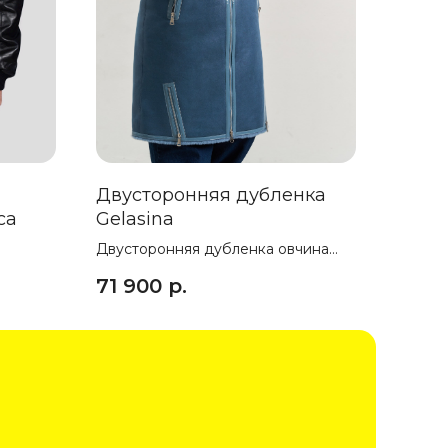
Двусторонняя дубленка
са
Gelasina
Двусторонняя дубленка овчина
 черная
меринос
71 900
р.