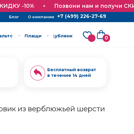
+7 (499) 226-27-69
Блог
О компании
ИДКУ -10%
Позвони нам и получи СКИ
+7 (499) 226-27-69
Блог
О компании
альто
Плащи
Дубленки
альто
Плащи
Дубленки
0
Бесплатный возврат
в течение 14 дней
овик из верблюжьей шерсти