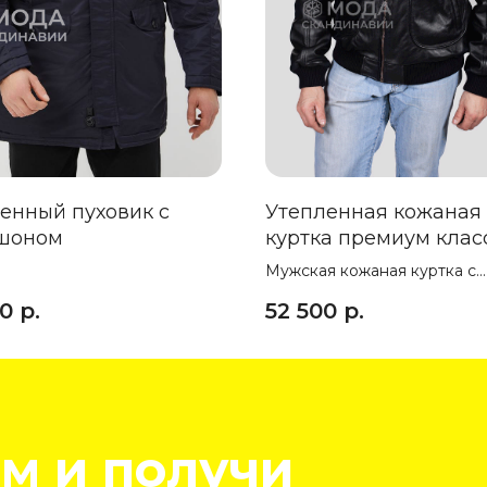
енный пуховик с
Утепленная кожаная
шоном
куртка премиум клас
Мужская кожаная куртка с
меховым белым воротником
00
р.
52 500
р.
м и получи