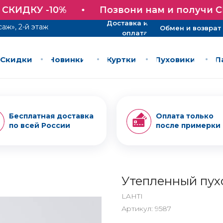
Доставка и
Обмен и возврат
СКИДКУ -10%
Позвони нам и получи СК
оплата
Доставка и
саж», 2-й этаж
Обмен и возврат
оплата
Скидки
Новинки
Куртки
Пуховики
П
Скидки
Новинки
Куртки
Пуховики
П
Бесплатная доставка
Оплата только
по всей России
после примерки
Утепленный пух
LAHTI
Артикул:
9587