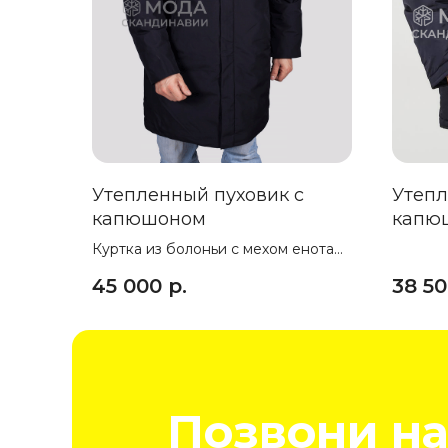
Утепленный пуховик с
Утепл
капюшоном
капю
Куртка из болоньи с мехом енота
на капюшоне
45 000
р.
38 5
Позвони на