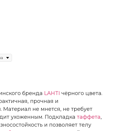
финского бренда
LAHTI
чёрного цвета.
рактичная, прочная и
 Материал не мнется, не требует
ядит ухоженным. Подкладка
таффета
,
носостойкость и позволяет телу