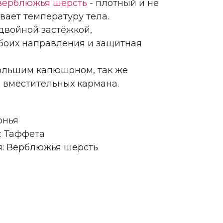
верблюжья шерсть
- плотный и не
ает температуру тела.
двойной застёжкой,
боих направления и защитная
ольшим капюшоном, так же
 вместительных кармана.
онья
: Таффета
я: Верблюжья шерсть