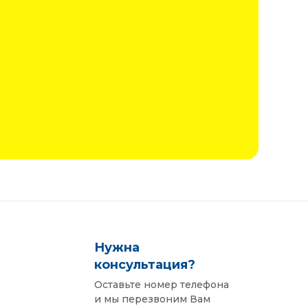
дит для
олнена
:
ки
ащиты,
нами.
т на
о талии
н с
ди
Нужна
в
консультация?
яжка по
Оставьте номер телефона
и мы перезвоним Вам