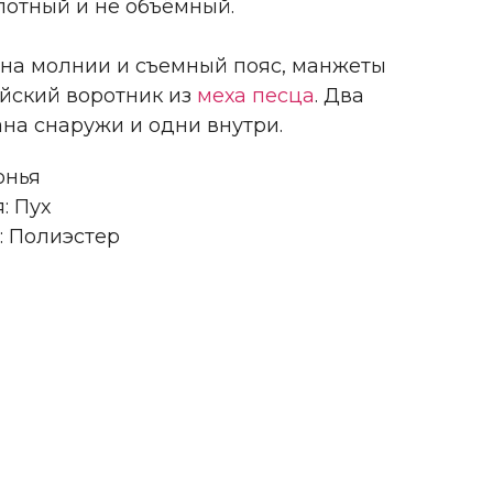
лотный и не объёмный.
на молнии и съемный пояс, манжеты
ийский воротник из
меха песца
. Два
на снаружи и одни внутри.
онья
: Пух
: Полиэстер