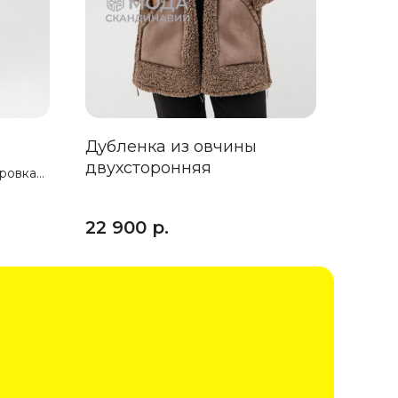
Дубленка из овчины
двухсторонняя
тровка
22 900
р.
тения.
 с
браной
кая
тчатой
её
чайно