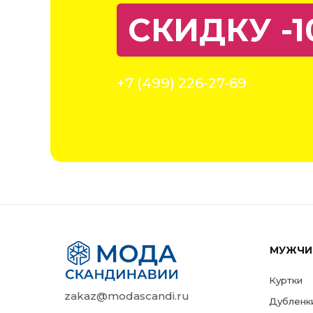
СКИДКУ -1
+7 (499) 226-27-69
МУЖЧИ
Куртки
zakaz@modascandi.ru
Дубленк