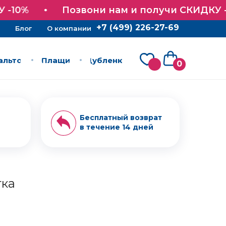
+7 (499) 226-27-69
Блог
О компании
-10%
Позвони нам и получи СКИДКУ -1
+7 (499) 226-27-69
Блог
О компании
альто
Плащи
Дубленки
альто
Плащи
Дубленки
0
Бесплатный возврат
в течение 14 дней
тка