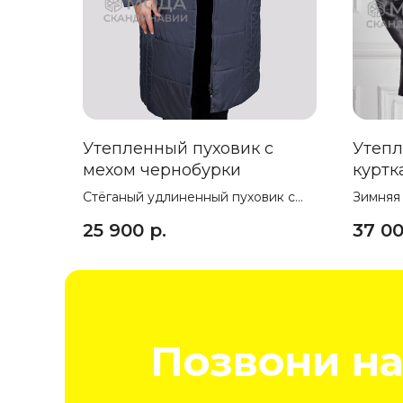
Утепленный пуховик с
Утепл
мехом чернобурки
куртк
"Дипл
Стёганый удлиненный пуховик с
Зимняя
чернобуркой LAHTI
черного
25 900
р.
37 0
экокож
Позвони на