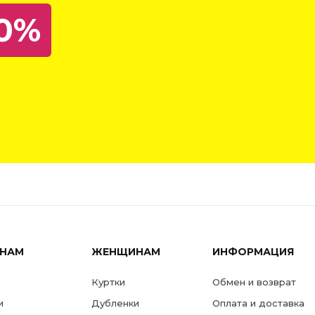
устойчивой к разрывам.
0%
Эта модель идеально подхо
любых приключений и доп
функциональными деталями
элементами для регулиров
посадки, дополнительной з
а также практичными карма
Объем по низу рукава
регулируется с помощью па
магнитных кнопках, объем п
— утяжкой на спине.
Предусмотрена двойная
ветрозащитная планка на
магнитных кнопках. Капюшо
воротником-стойкой спере
НАМ
ЖЕНЩИНАМ
ИНФОРМАЦИЯ
имеет регулировку объема 
нескольких положениях (ут
Куртки
Обмен и возврат
краю капюшона и сзади).
и
Дубленки
Оплата и доставка