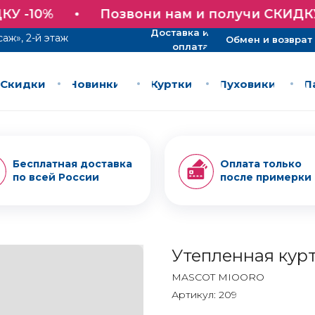
Доставка и
Обмен и возврат
 -10%
Позвони нам и получи СКИДКУ 
оплата
Доставка и
саж», 2-й этаж
Обмен и возврат
оплата
Скидки
Новинки
Куртки
Пуховики
П
Скидки
Новинки
Куртки
Пуховики
П
Бесплатная доставка
Оплата только
по всей России
после примерки
Утепленная кур
MASCOT MIOORO
Артикул:
209